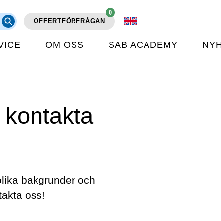
0
OFFERTFÖRFRÅGAN
VICE
OM OSS
SAB ACADEMY
NY
 kontakta
olika bakgrunder och
takta oss!