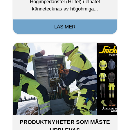
Högimpedansfel (HI-fel) i elnätet
kännetecknas av högohmiga...
LÄS MER
PRODUKTNYHETER SOM MÅSTE