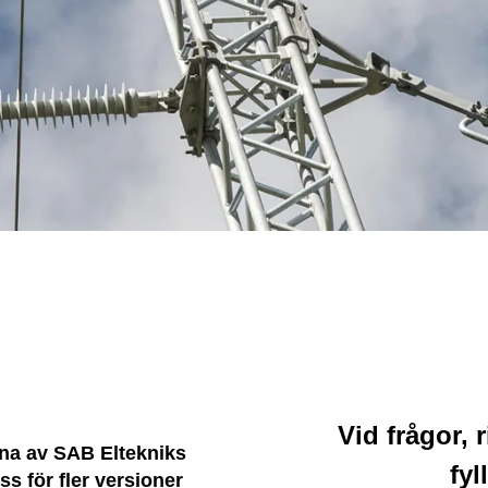
Vid frågor, 
rna av SAB Eltekniks
fyl
s för fler versioner