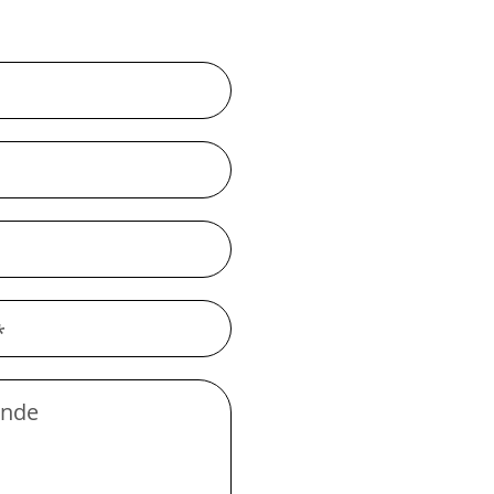
*
ande