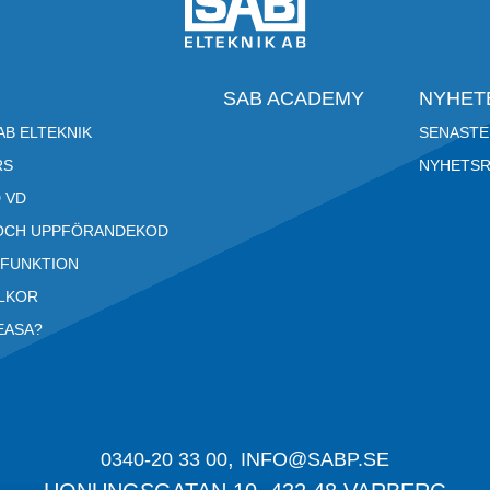
SAB ACADEMY
NYHET
B ELTEKNIK
SENASTE
RS
NYHETS
 VD
OCH UPPFÖRANDEKOD
RFUNKTION
LLKOR
EASA?
,
0340-20 33 00
INFO@SABP.SE