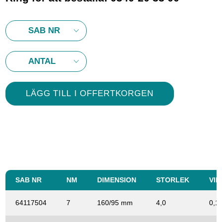
SAB NR
NM
DIMENSION
STORLEK
VIK
64117504
7
160/95 mm
4,0
0,1