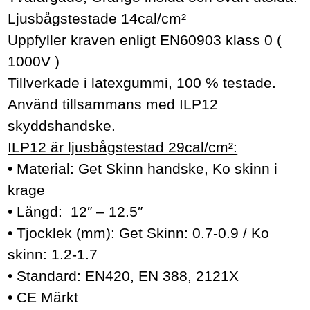
Ljusbågstestade 14cal/cm²
Uppfyller kraven enligt EN60903 klass 0 (
1000V )
Tillverkade i latexgummi, 100 % testade.
Använd tillsammans med ILP12
skyddshandske.
ILP12 är ljusbågstestad 29cal/cm²:
• Material: Get Skinn handske, Ko skinn i
krage
• Längd: 12″ – 12.5″
• Tjocklek (mm): Get Skinn: 0.7-0.9 / Ko
skinn: 1.2-1.7
• Standard: EN420, EN 388, 2121X
• CE Märkt