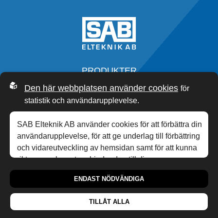
PRODUKTER
SERVICE
Den här webbplatsen använder cookies
för
OM OSS
statistik och användarupplevelse.
SAB ACADEMY
NYHETER
SAB Elteknik AB använder cookies för att förbättra din
KONTAKT
användarupplevelse, för att ge underlag till förbättring
och vidareutveckling av hemsidan samt för att kunna
rikta mer relevanta erbjudanden till dig.
0340-20 33 00
,
INFO@SABP.SE
personuppgiftspolicy
Läs gärna vår
. Om du
HONUNGSGATAN 10,
432 48
VARBERG
ENDAST NÖDVÄNDIGA
samtycker till vår användning, välj
Tillåt alla
. Om du vill
ändra ditt val i efterhand hittar du den möjligheten i
TILLÅT ALLA
botten på sidan.