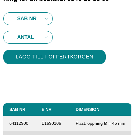
SAB NR
E NR
DIMENSION
64112900
E1690106
Plast, öppning Ø = 45 mm