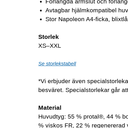
Förlängda ärmslut och förläng
Avtagbar hjälmkompatibel huv
Stor Napoleon A4-ficka, blixtl
Storlek
XS–XXL
Se storlekstabell
*Vi erbjuder även specialstorlekar
besväret. Specialstorlekar går att
Material
Huvudtyg: 55 % protal®, 44 % bo
% viskos FR, 22 % regenererad v