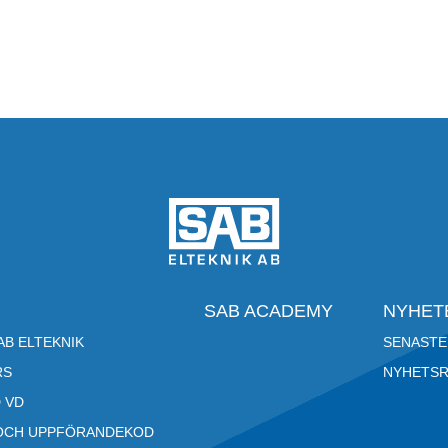
SAB ACADEMY
NYHET
B ELTEKNIK
SENASTE
RS
NYHETS
 VD
OCH UPPFÖRANDEKOD