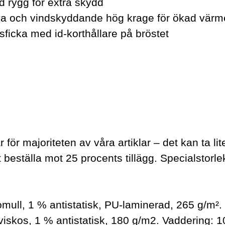
d rygg för extra skydd
a och vindskyddande hög krage för ökad värm
åsficka med id-korthållare på bröstet
 för majoriteten av våra artiklar – det kan ta lit
 beställa mot 25 procents tillägg. Specialstorlek
mull, 1 % antistatisk, PU-laminerad, 265 g/m²
iskos, 1 % antistatisk, 180 g/m2. Vaddering: 