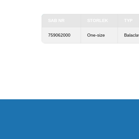
SAB NR
STORLEK
TYP
759062000
One-size
Balaclav