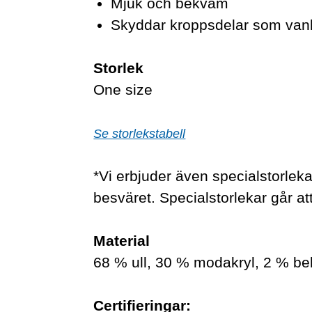
Mjuk och bekväm
Skyddar kroppsdelar som vanli
Storlek
One size
Se storlekstabell
*Vi erbjuder även specialstorlekar
besväret. Specialstorlekar går att
Material
68 % ull, 30 % modakryl, 2 % be
Certifieringar: