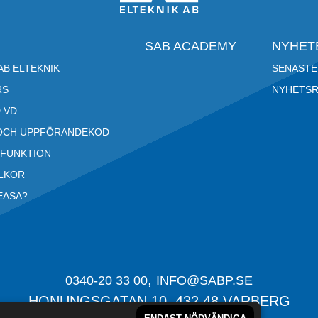
SAB ACADEMY
NYHET
B ELTEKNIK
SENASTE
RS
NYHETS
 VD
OCH UPPFÖRANDEKOD
RFUNKTION
LLKOR
EASA?
,
0340-20 33 00
INFO@SABP.SE
HONUNGSGATAN 10,
432 48
VARBERG