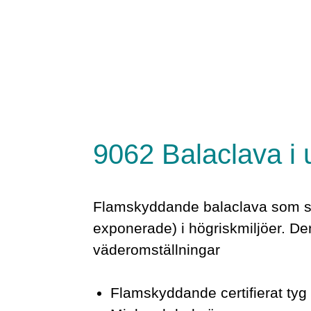
9062 Balaclava i u
Flamskyddande balaclava som sk
exponerade) i högriskmiljöer. Den
väderomställningar
Flamskyddande certifierat tyg