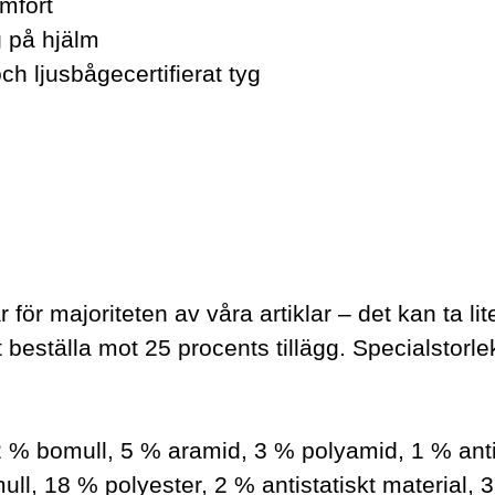
mfort
g på hjälm
h ljusbågecertifierat tyg
 för majoriteten av våra artiklar – det kan ta lit
 beställa mot 25 procents tillägg. Specialstorlek
% bomull, 5 % aramid, 3 % polyamid, 1 % antist
l, 18 % polyester, 2 % antistatiskt material, 