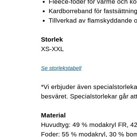
Fleece-foder för värme och ko
Kardborreband för fastsättnin
Tillverkad av flamskyddande oc
Storlek
XS-XXL
Se storlekstabell
*Vi erbjuder även specialstorlekar
besväret. Specialstorlekar går att
Material
Huvudtyg: 49 % modakryl FR, 42 
Foder: 55 % modakryl, 30 % bomul