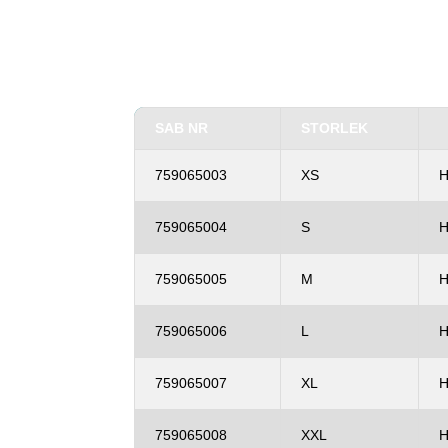
SAB NR
STORLEK
759065003
XS
H
759065004
S
H
759065005
M
H
759065006
L
H
759065007
XL
H
759065008
XXL
H