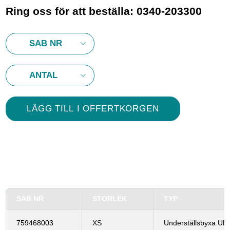
Ring oss för att beställa: 0340-203300
SAB NR
STORLEK
TYP
759468003
XS
Underställsbyxa Ull 