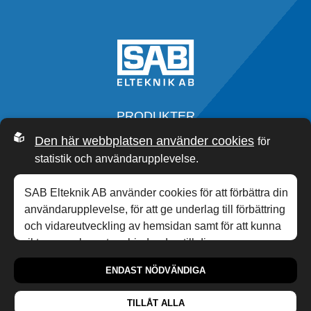
PRODUKTER
SERVICE
Den här webbplatsen använder cookies
för
OM OSS
statistik och användarupplevelse.
SAB ACADEMY
NYHETER
SAB Elteknik AB använder cookies för att förbättra din
KONTAKT
användarupplevelse, för att ge underlag till förbättring
och vidareutveckling av hemsidan samt för att kunna
rikta mer relevanta erbjudanden till dig.
0340-20 33 00
,
INFO@SABP.SE
personuppgiftspolicy
Läs gärna vår
. Om du
HONUNGSGATAN 10,
432 48
VARBERG
ENDAST NÖDVÄNDIGA
samtycker till vår användning, välj
Tillåt alla
. Om du vill
ändra ditt val i efterhand hittar du den möjligheten i
TILLÅT ALLA