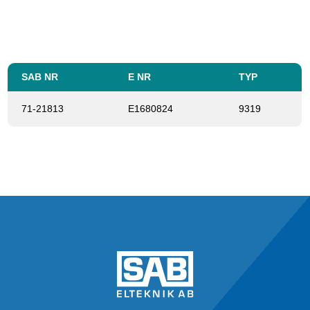
SAB NR
E NR
TYP
71-21813
E1680824
9319