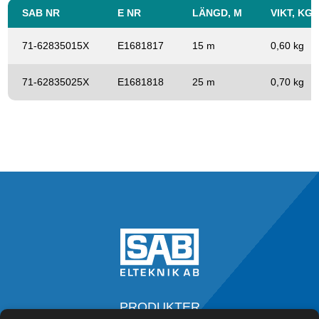
SAB NR
E NR
LÄNGD, M
VIKT, KG
71-62835015X
E1681817
15 m
0,60 kg
71-62835025X
E1681818
25 m
0,70 kg
PRODUKTER