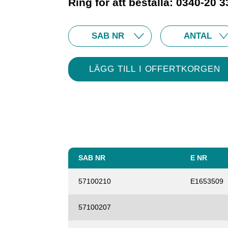
Ring för att beställa: 0340-20 3
SAB NR
E NR
57100210
E1653509
57100207