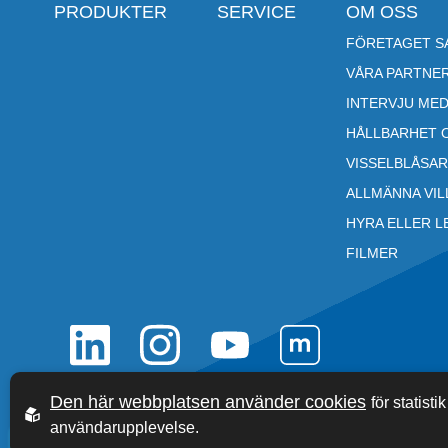
PRODUKTER
SERVICE
OM OSS
FÖRETAGET SA
VÅRA PARTNE
INTERVJU MED
HÅLLBARHET 
VISSELBLÅSA
ALLMÄNNA VI
HYRA ELLER L
FILMER
Den här webbplatsen använder cookies
för statisti
användarupplevelse.