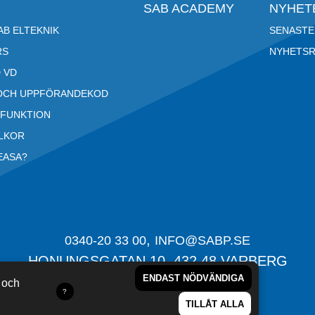
SAB ACADEMY
NYHET
B ELTEKNIK
SENASTE
RS
NYHETS
 VD
OCH UPPFÖRANDEKOD
RFUNKTION
LLKOR
EASA?
,
0340-20 33 00
INFO@SABP.SE
HONUNGSGATAN 10,
432 48
VARBERG
ENDAST NÖDVÄNDIGA
k och
TILLÅT ALLA