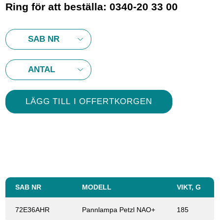
Batteri: 3200 mAh uppladdningsbart
Ring för att beställa: 0340-20 33 00
litiumjonbatteri (ingår)
Laddningstid: 3,5 timmar
SAB NR
MODELL
VIKT, G
72E36AHR
Pannlampa Petzl NAO+
185