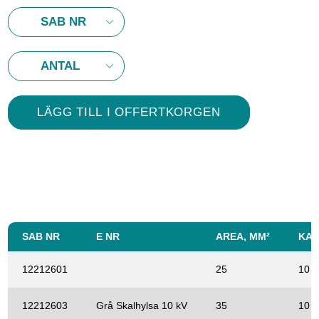
SAB NR
E NR
AREA, MM²
KA
12212601
25
10 
12212603
Grå Skalhylsa 10 kV
35
10 