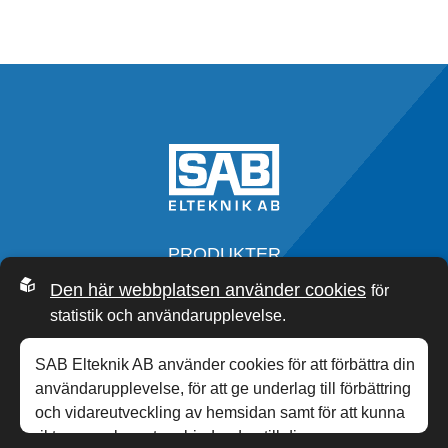
PRODUKTER
SERVICE
Den här webbplatsen använder cookies
för
OM OSS
statistik och användarupplevelse.
SAB ACADEMY
NYHETER
SAB Elteknik AB använder cookies för att förbättra din
KONTAKT
användarupplevelse, för att ge underlag till förbättring
och vidareutveckling av hemsidan samt för att kunna
rikta mer relevanta erbjudanden till dig.
0340-20 33 00
,
INFO@SABP.SE