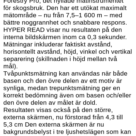
Forestry Pro, det hyllade mätinstrumentet
för skogsbruk. Den har ett utökat maximalt
mätområde – nu från 7,5–1 600 m – med
bättre noggrannhet och snabbare respons.
HYPER READ visar nu resultaten på den
interna bildskärmen inom ca 0,3 sekunder.
Mätningar inkluderar faktiskt avstånd,
horisontellt avstånd, höjd, vinkel och vertikal
separering (skillnaden i höjd mellan två
mål).
Tvåpunktsmätning kan användas när både
basen och den övre delen av ett motiv är
synliga, medan trepunktsmätning ger en
korrekt bedömning även om basen och/eller
den övre delen av målet är dold.
Resultaten visas också på den större,
externa skärmen, nu förstorad från 4,3 till
5,3 cm Den externa skärmen är nu
bakgrundsbelyst i tre ljushetslägen som kan