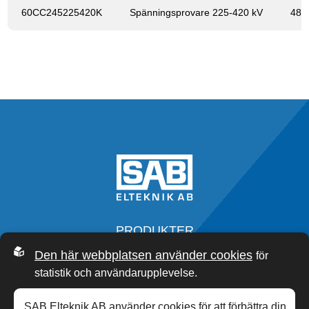
60CC245225420K
Spänningsprovare 225-420 kV
48 
PRODUKTER
SERVICE
Den här webbplatsen använder cookies
för
OM OSS
statistik och användarupplevelse.
SAB ACADEMY
NYHETER
SAB Elteknik AB använder cookies för att förbättra din