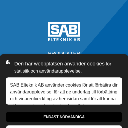
PRODUKTER
SERVICE
Den här webbplatsen använder cookies
för
OM OSS
statistik och användarupplevelse.
SAB ACADEMY
NYHETER
SAB Elteknik AB använder cookies för att förbättra din
KONTAKT
användarupplevelse, för att ge underlag till förbättring
och vidareutveckling av hemsidan samt för att kunna
rikta mer relevanta erbjudanden till dig.
0340-20 33 00
,
INFO@SABP.SE
personuppgiftspolicy
Läs gärna vår
. Om du
HONUNGSGATAN 10,
432 48
VARBERG
ENDAST NÖDVÄNDIGA
samtycker till vår användning, välj
Tillåt alla
. Om du vill
ändra ditt val i efterhand hittar du den möjligheten i