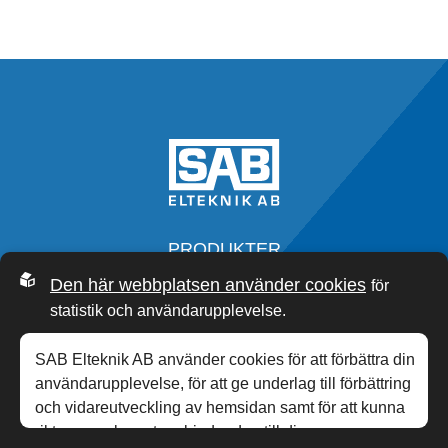
PRODUKTER
SERVICE
Den här webbplatsen använder cookies
för
OM OSS
statistik och användarupplevelse.
SAB ACADEMY
NYHETER
SAB Elteknik AB använder cookies för att förbättra din
KONTAKT
användarupplevelse, för att ge underlag till förbättring
och vidareutveckling av hemsidan samt för att kunna
rikta mer relevanta erbjudanden till dig.
0340-20 33 00
,
INFO@SABP.SE