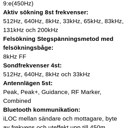
9:e(450Hz)
Aktiv sökning 8st frekvenser:
512Hz, 640Hz, 8kHz, 33kHz, 65kHz, 83kHz,
131kHz och 200kHz
Felsökning Stegspänningsmetod med
felsökningsbåge:
8kHz FF
Sondfrekvenser 4st:
512Hz, 640Hz, 8kHz och 33kHz
Antennlägen 5st:
Peak, Peak+, Guidance, RF Marker,
Combined
Bluetooth kommunikation:
iLOC mellan sändare och mottagare, byte
av frekvens och uteffekt upp till 450m