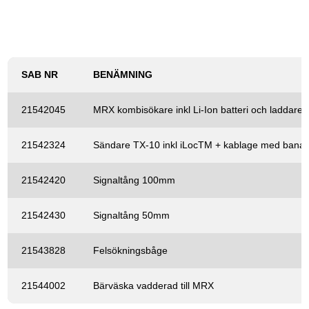
SAB
NR
BENÄMNING
21542045
MRX kombisökare inkl Li-Ion batteri och laddare
21542324
Sändare TX-10 inkl iLocTM + kablage med bana
21542420
Signaltång 100mm
21542430
Signaltång 50mm
21543828
Felsökningsbåge
21544002
Bärväska vadderad till MRX