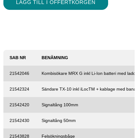
SAB NR
BENÄMNING
21542046
Kombisökare MRX G inkl Li-Ion batteri med ladda
21542324
Sändare TX-10 inkl iLocTM + kablage med bana
21542420
Signaltång 100mm
21542430
Signaltång 50mm
21543828
Felsökningsbåge