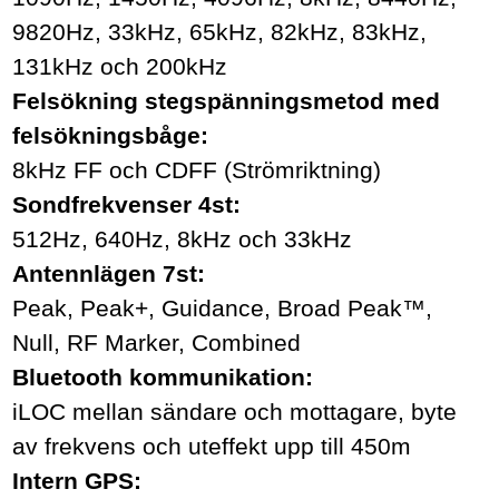
9820Hz, 33kHz, 65kHz, 82kHz, 83kHz,
131kHz och 200kHz
Felsökning stegspänningsmetod med
felsökningsbåge:
8kHz FF
och CDFF (Strömriktning)
Sondfrekvenser 4st:
512Hz, 640Hz, 8kHz och 33kHz
Antennlägen 7st:
Peak, Peak+, Guidance, Broad Peak™,
Null, RF Marker, Combined
Bluetooth kommunikation:
iLOC mellan sändare och mottagare, byte
av frekvens och uteffekt upp till 450m
Intern GPS: