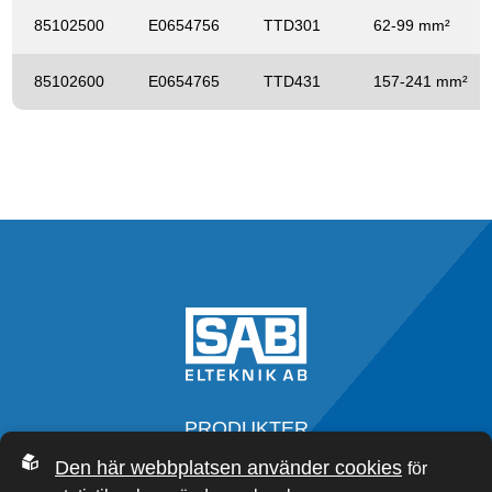
85102500
E0654756
TTD301
62-99 mm²
85102600
E0654765
TTD431
157-241 mm²
PRODUKTER
SERVICE
Den här webbplatsen använder cookies
för
OM OSS