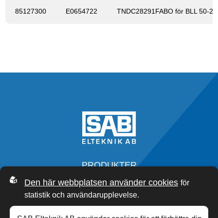
85127300
E0654722
TNDC28291FABO för BLL 50-240
PRODUKTER
SERVICE
Den här webbplatsen använder cookies
för
OM OSS
statistik och användarupplevelse.
SAB ACADEMY
NYHETER