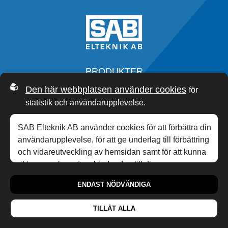
PRODUKTER
SERVICE
Den här webbplatsen använder cookies
för
OM OSS
statistik och användarupplevelse.
SAB ACADEMY
NYHETER
SAB Elteknik AB använder cookies för att förbättra din
KONTAKT
användarupplevelse, för att ge underlag till förbättring
och vidareutveckling av hemsidan samt för att kunna
rikta mer relevanta erbjudanden till dig.
0340-20 33 00
,
INFO@SABP.SE
personuppgiftspolicy
Läs gärna vår
. Om du
HONUNGSGATAN 10,
432 48
VARBERG
ENDAST NÖDVÄNDIGA
samtycker till vår användning, välj
Tillåt alla
. Om du vill
ändra ditt val i efterhand hittar du den möjligheten i
TILLÅT ALLA
botten på sidan.