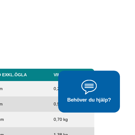
 EXKL.ÖGLA
VIKT, KG
mm
0,24 kg
Behöver du hjälp?
mm
0,52 kg
mm
0,70 kg
mm
1,38 kg