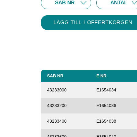
SAB NR
E NR
43233000
E1654034
43233200
E1654036
43233400
E1654038
43233600
E1654040