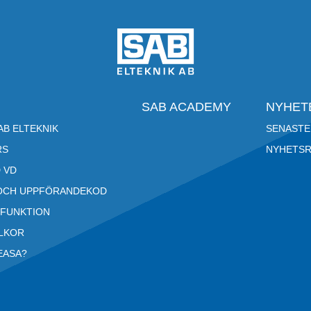
SAB ACADEMY
NYHET
B ELTEKNIK
SENASTE
RS
NYHETS
 VD
OCH UPPFÖRANDEKOD
RFUNKTION
LLKOR
EASA?