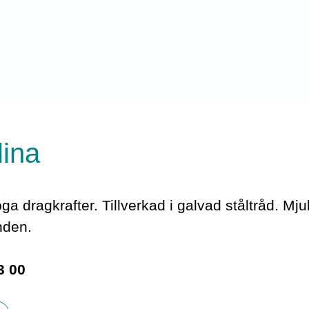
lina
a dragkrafter. Tillverkad i galvad ståltråd. Mju
nden.
3 00