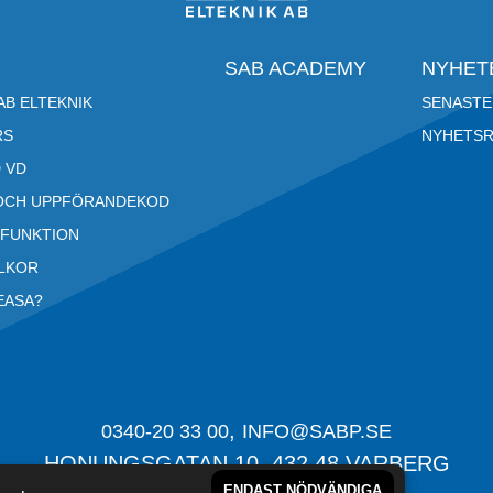
SAB ACADEMY
NYHET
B ELTEKNIK
SENASTE
RS
NYHETS
 VD
OCH UPPFÖRANDEKOD
RFUNKTION
LLKOR
EASA?
,
0340-20 33 00
INFO@SABP.SE
HONUNGSGATAN 10,
432 48
VARBERG
ENDAST NÖDVÄNDIGA