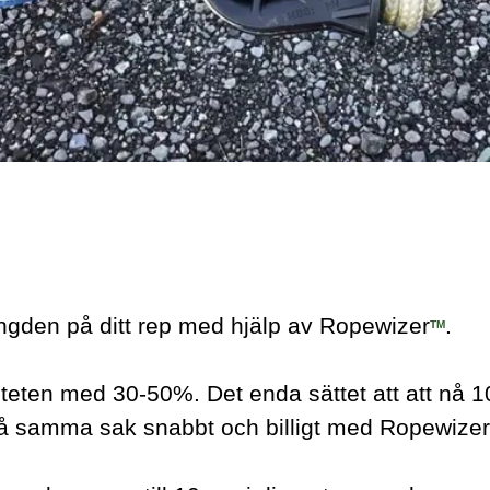
ängden på ditt rep med hjälp av Ropewizer
.
TM
teten med 30-50%. Det enda sättet att att nå 100
nå samma sak snabbt och billigt med Ropewize