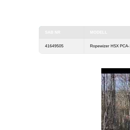
SAB NR
MODELL
41649505
Ropewizer HSX PCA-