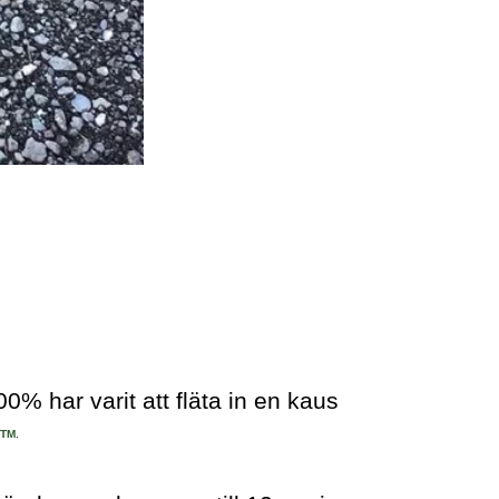
% har varit att fläta in en kaus
r
TM.