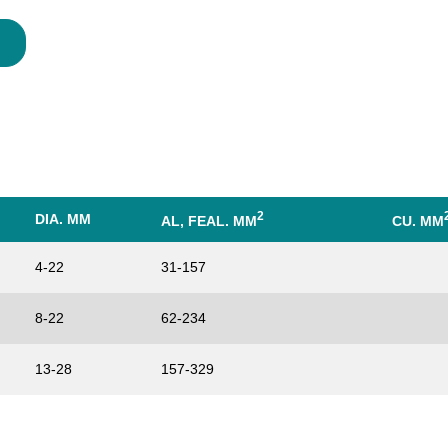
2
DIA. MM
AL, FEAL. MM
CU. MM
4-22
31-157
8-22
62-234
13-28
157-329