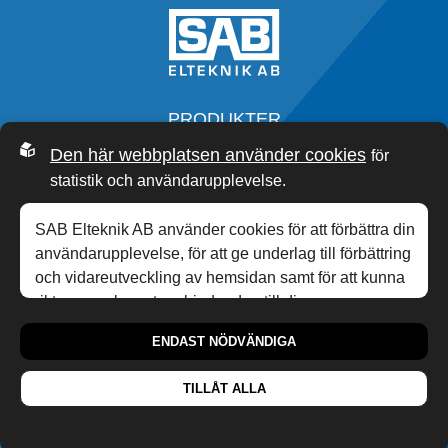
PRODUKTER
SERVICE
Den här webbplatsen använder cookies
för
OM OSS
statistik och användarupplevelse.
SAB ACADEMY
NYHETER
SAB Elteknik AB använder cookies för att förbättra din
KONTAKT
användarupplevelse, för att ge underlag till förbättring
och vidareutveckling av hemsidan samt för att kunna
rikta mer relevanta erbjudanden till dig.
0340-20 33 00
,
INFO@SABP.SE
personuppgiftspolicy
Läs gärna vår
. Om du
HONUNGSGATAN 10,
432 48
VARBERG
ENDAST NÖDVÄNDIGA
samtycker till vår användning, välj
Tillåt alla
. Om du vill
ändra ditt val i efterhand hittar du den möjligheten i
TILLÅT ALLA
botten på sidan.