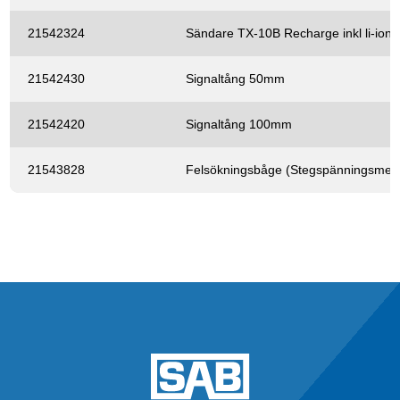
21542324
Sändare TX-10B Recharge inkl li-ion 
21542430
Signaltång 50mm
21542420
Signaltång 100mm
21543828
Felsökningsbåge (Stegspänningsmet